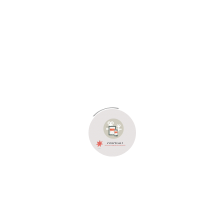
Desarrollamos una línea gráfica
friendly
a través de
iconografía e ilustraciones capaces de transmitir un tono de
cercanía.
En Alastresenpunto
definimos los Motion Graphics
como una